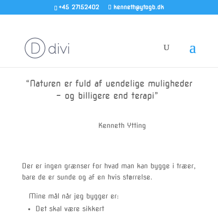
+45 27152402
kenneth@ytogb.dk
“Naturen er fuld af uendelige muligheder
– og billigere end terapi”
Kenneth Ytting
Der er ingen grænser for hvad man kan bygge i træer,
bare de er sunde og af en hvis størrelse.
Mine mål når jeg bygger er:
Det skal være sikkert