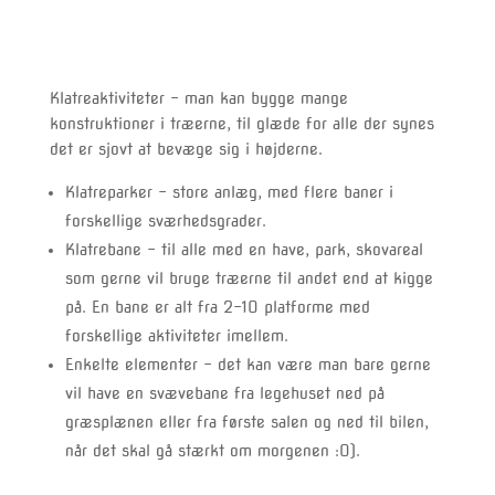
Klatreaktiviteter – man kan bygge mange
konstruktioner i træerne, til glæde for alle der synes
det er sjovt at bevæge sig i højderne.
Klatreparker – store anlæg, med flere baner i
forskellige sværhedsgrader.
Klatrebane – til alle med en have, park, skovareal
som gerne vil bruge træerne til andet end at kigge
på. En bane er alt fra 2-10 platforme med
forskellige aktiviteter imellem.
Enkelte elementer – det kan være man bare gerne
vil have en svævebane fra legehuset ned på
græsplænen eller fra første salen og ned til bilen,
når det skal gå stærkt om morgenen :O).